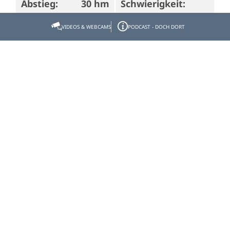
Abstieg:
30 hm
Schwierigkeit:
leicht
VIDEOS & WEBCAMS
PODCAST - DOCH DORT
In reizvoller Landschaft