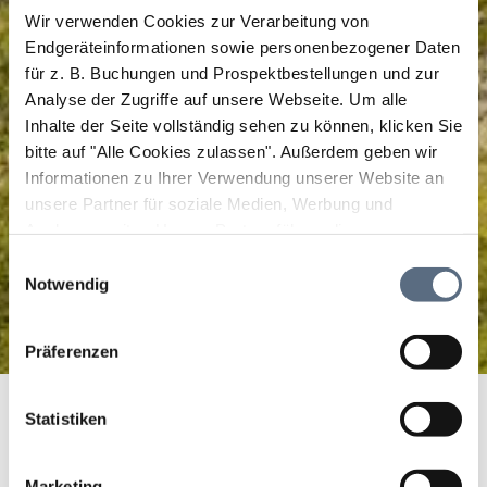
Wir verwenden Cookies zur Verarbeitung von
Endgeräteinformationen sowie personenbezogener Daten
für z. B. Buchungen und Prospektbestellungen und zur
Analyse der Zugriffe auf unsere Webseite.
Um alle
Inhalte der Seite vollständig sehen zu können, klicken Sie
bitte auf "Alle Cookies zulassen".
Außerdem geben wir
Informationen zu Ihrer Verwendung unserer Website an
unsere Partner für soziale Medien, Werbung und
Analysen weiter. Unsere Partner führen diese
Informationen möglicherweise mit weiteren Daten
Einwilligungsauswahl
zusammen, die Sie ihnen bereitgestellt haben oder die
Notwendig
sie im Rahmen Ihrer Nutzung der Dienste gesammelt
haben.
Präferenzen
HK 04: Bad Heilbrunner Hausrunde
Startseite
HK 04: Bad Heilbrunner Hausrunde
Statistiken
HK 04: Bad Heilbrunner
Marketing