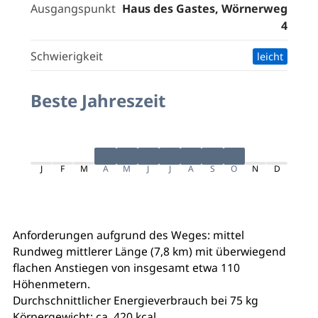
Ausgangspunkt
Haus des Gastes, Wörnerweg
4
Schwierigkeit
leicht
Beste Jahreszeit
J
F
M
A
M
J
J
A
S
O
N
D
Anforderungen aufgrund des Weges: mittel
Rundweg mittlerer Länge (7,8 km) mit überwiegend
flachen Anstiegen von insgesamt etwa 110
Höhenmetern.
Durchschnittlicher Energieverbrauch bei 75 kg
Körpergewicht: ca. 420 kcal.