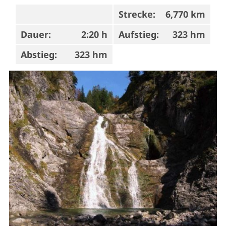
Strecke:
6,770 km
Dauer:
2:20 h
Aufstieg:
323 hm
Abstieg:
323 hm