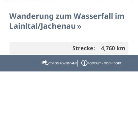
Wanderung zum Wasserfall im
Lainltal/Jachenau
Strecke:
4,760 km
Dauer:
1:25 h
Aufstieg:
178 hm
VIDEOS & WEBCAMS
PODCAST - DOCH DORT
Abstieg:
1 hm
Wolfratshausen