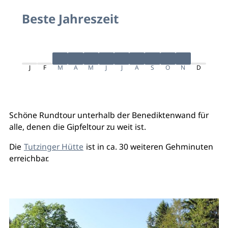
Beste Jahreszeit
J
F
M
A
M
J
J
A
S
O
N
D
Schöne Rundtour unterhalb der Benediktenwand für
alle, denen die Gipfeltour zu weit ist.
Die
Tutzinger Hütte
ist in ca. 30 weiteren Gehminuten
erreichbar.