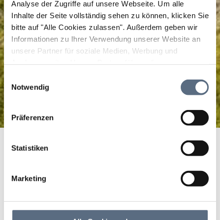
Analyse der Zugriffe auf unsere Webseite.
Um alle
Inhalte der Seite vollständig sehen zu können, klicken Sie
bitte auf "Alle Cookies zulassen".
Außerdem geben wir
Informationen zu Ihrer Verwendung unserer Website an
unsere Partner für soziale Medien, Werbung und
Analysen weiter. Unsere Partner führen diese
Informationen möglicherweise mit weiteren Daten
Einwilligungsauswahl
zusammen, die Sie ihnen bereitgestellt haben oder die
Notwendig
sie im Rahmen Ihrer Nutzung der Dienste gesammelt
haben.
Präferenzen
Eibelsfleckrunde
Startseite
Eibelsfleckrunde
Statistiken
Eibelsfleckrunde
Wanderung, Wandern/Berge
|
Schwierigkeit:
Marketing
leicht