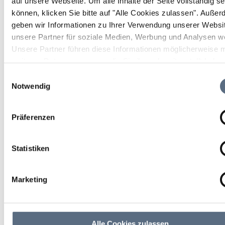
auf unsere Webseite.
Um alle Inhalte der Seite vollständig s
Dauer
Strecke
Aufstieg
können, klicken Sie bitte auf "Alle Cookies zulassen".
Außer
2:17 h
8 km
166 hm
geben wir Informationen zu Ihrer Verwendung unserer Websi
unsere Partner für soziale Medien, Werbung und Analysen we
Abstieg
Unsere Partner führen diese Informationen möglicherweise m
166 hm
weiteren Daten zusammen, die Sie ihnen bereitgestellt habe
die sie im Rahmen Ihrer Nutzung der Dienste gesammelt ha
Einwilligungsauswahl
Notwendig
Präferenzen
Statistiken
Marketing
Alle Cookies zulassen