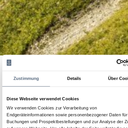
AOK-Nordic Walking Parcours Lenggries "Fitness Route
Startseite
5"
AOK-Nordic Walking Parcours Lenggries "Fitness Route 5"
AOK-Nordic Walking
Zustimmung
Details
Über Coo
Parcours Lenggries
Diese Webseite verwendet Cookies
"Fitness Route 5"
Wir verwenden Cookies zur Verarbeitung von
Laufen, Nordic Walking
Endgeräteinformationen sowie personenbezogener Daten für 
Buchungen und Prospektbestellungen und zur Analyse der Zu