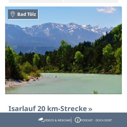
Bad Tölz
Isarlauf 20 km-Strecke
VIDEOS & WEBCAMS
PODCAST - DOCH DORT
- Start: direkt an der Isar unterhalb der Isarbrücke