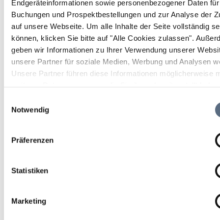
Endgeräteinformationen sowie personenbezogener Daten für 
Dauer
Strecke
Aufstieg
Buchungen und Prospektbestellungen und zur Analyse der Zu
2:03 h
10.15 km
492 hm
auf unsere Webseite.
Um alle Inhalte der Seite vollständig s
können, klicken Sie bitte auf "Alle Cookies zulassen".
Außer
Abstieg
geben wir Informationen zu Ihrer Verwendung unserer Websi
500 hm
unsere Partner für soziale Medien, Werbung und Analysen we
Unsere Partner führen diese Informationen möglicherweise m
weiteren Daten zusammen, die Sie ihnen bereitgestellt habe
die sie im Rahmen Ihrer Nutzung der Dienste gesammelt ha
Einwilligungsauswahl
Notwendig
Präferenzen
Statistiken
Marketing