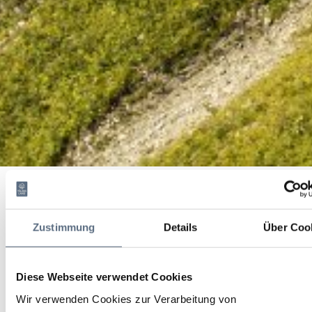
Altlacher Hochkopf (1328 m)
Startseite
Altlacher Hochkopf (1328 m)
Altlacher Hochkopf (1328
Zustimmung
Details
Über Coo
m)
Wanderung, Wandern/Berge
|
Schwierigkeit:
Diese Webseite verwendet Cookies
leicht
Wir verwenden Cookies zur Verarbeitung von