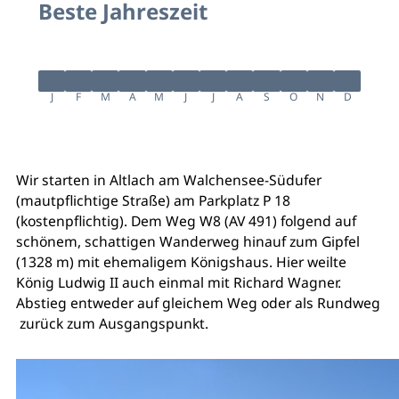
Beste Jahreszeit
J
F
M
A
M
J
J
A
S
O
N
D
Wir starten in Altlach am Walchensee-Südufer
(mautpflichtige Straße) am Parkplatz P 18
(kostenpflichtig). Dem Weg W8 (AV 491) folgend auf
schönem, schattigen Wanderweg hinauf zum Gipfel
(1328 m) mit ehemaligem Königshaus. Hier weilte
König Ludwig II auch einmal mit Richard Wagner.
Abstieg entweder auf gleichem Weg oder als Rundweg
zurück zum Ausgangspunkt.