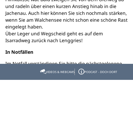
und radeln über einen kurzen Anstieg hinab in die
Jachenau. Auch hier können Sie sich nochmals stärken,
wenn Sie am Walchensee nicht schon eine schöne Rast
eingelegt haben.
Über Leger und Wegscheid geht es auf dem
Isarradweg zurück nach Lenggries!
In Notfällen
Im Notfall verständigen Sie bitte die nächstgelegene
Rettungsleitstelle. Diese erreichen Sie unabhängig
VIDEOS & WEBCAMS
PODCAST - DOCH DORT
vom Standort und europaweit unter
112.
Die Begehung bzw. die Befahrung aller beschriebenen
Touren der Tourist Information Lenggries erfolgt auf
eigene Gefahr. Die Aktualität und Vollständigkeit der
Inhalte können nicht garantiert werden.