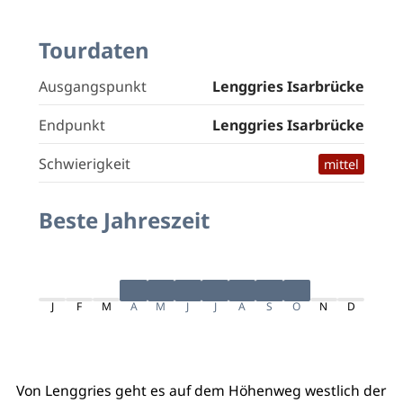
Tourdaten
Ausgangspunkt
Lenggries Isarbrücke
Endpunkt
Lenggries Isarbrücke
Schwierigkeit
mittel
Beste Jahreszeit
J
F
M
A
M
J
J
A
S
O
N
D
Von Lenggries geht es auf dem Höhenweg westlich der