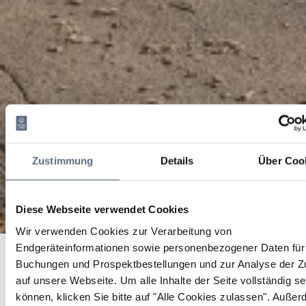
Zustimmung
Details
Über Coo
Diese Webseite verwendet Cookies
Wir verwenden Cookies zur Verarbeitung von
Endgeräteinformationen sowie personenbezogener Daten für 
Startseite
Langstrecken Radtour: Lenggries - Kochelsee - Walchensee -
Buchungen und Prospektbestellungen und zur Analyse der Zu
Jachenau (ideal mit dem E-Bike!)
auf unsere Webseite.
Um alle Inhalte der Seite vollständig s
Langstrecken Radtour:
können, klicken Sie bitte auf "Alle Cookies zulassen".
Außer