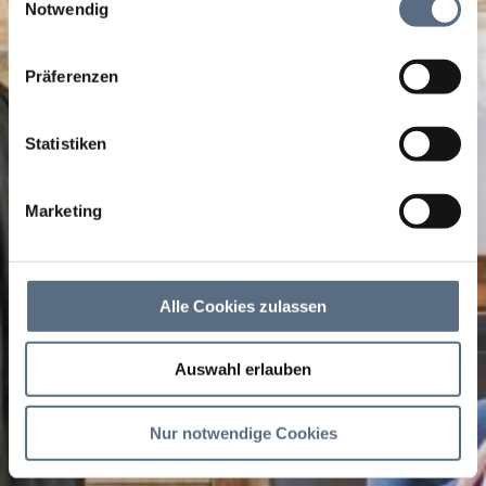
zusammen, die Sie ihnen bereitgestellt haben oder die
Notwendig
sie im Rahmen Ihrer Nutzung der Dienste gesammelt
haben.
Präferenzen
Statistiken
Marketing
Alle Cookies zulassen
Auswahl erlauben
Nur notwendige Cookies