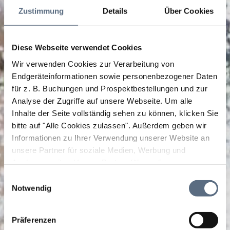
Zustimmung
Details
Über Cookies
Diese Webseite verwendet Cookies
Wir verwenden Cookies zur Verarbeitung von
Endgeräteinformationen sowie personenbezogener Daten
für z. B. Buchungen und Prospektbestellungen und zur
Analyse der Zugriffe auf unsere Webseite.
Um alle
Inhalte der Seite vollständig sehen zu können, klicken Sie
bitte auf "Alle Cookies zulassen".
Außerdem geben wir
Informationen zu Ihrer Verwendung unserer Website an
unsere Partner für soziale Medien, Werbung und
Analysen weiter. Unsere Partner führen diese
Informationen möglicherweise mit weiteren Daten
Einwilligungsauswahl
zusammen, die Sie ihnen bereitgestellt haben oder die
Notwendig
sie im Rahmen Ihrer Nutzung der Dienste gesammelt
haben.
Präferenzen