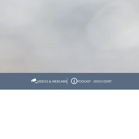
Startseite
Tölzer Land erleben
SommerErlebnis
Wasserfreu(n)de
VIDEOS & WEBCAMS
PODCAST - DOCH DORT
Wasserfreu(n)de
Unsere Seen, Flüsse & Bäder laden ein zum
Schwimmen, Baden, Erholen. Und um Spaß & Action
auf und im Wasser zu haben!