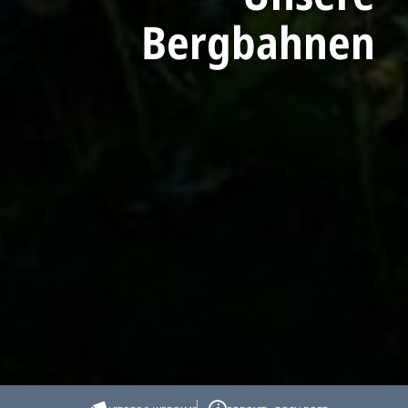
Bergbahnen
Startseite
Tölzer Land erleben
SommerErlebnis
WanderErlebnis