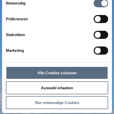
zusammen, die Sie ihnen bereitgestellt haben oder die
Notwendig
sie im Rahmen Ihrer Nutzung der Dienste gesammelt
haben.
Präferenzen
Statistiken
Marketing
Alle Cookies zulassen
Auswahl erlauben
Nur notwendige Cookies