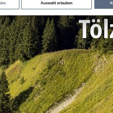
ies
Auswahl erlauben
A
Töl