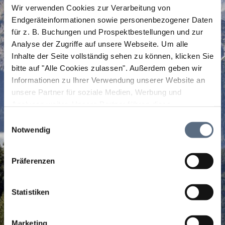
Wir verwenden Cookies zur Verarbeitung von
Endgeräteinformationen sowie personenbezogener Daten
für z. B. Buchungen und Prospektbestellungen und zur
Analyse der Zugriffe auf unsere Webseite.
Um alle
Inhalte der Seite vollständig sehen zu können, klicken Sie
bitte auf "Alle Cookies zulassen".
Außerdem geben wir
Informationen zu Ihrer Verwendung unserer Website an
unsere Partner für soziale Medien, Werbung und
Analysen weiter. Unsere Partner führen diese
Informationen möglicherweise mit weiteren Daten
Einwilligungsauswahl
zusammen, die Sie ihnen bereitgestellt haben oder die
Notwendig
sie im Rahmen Ihrer Nutzung der Dienste gesammelt
haben.
Präferenzen
Statistiken
Marketing