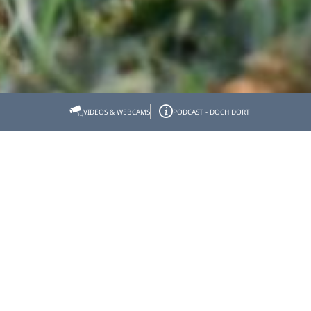
Startseite
Tölzer Land erleben
SommerErlebnis
NaturErlebnis
VIDEOS & WEBCAMS
PODCAST - DOCH DORT
Naturlehrpfade im Tölzer Land
Naturlehrpfade im Tölzer
Land
Bergwald-, Erlebnis- und Naturlehrpfade im Moor, am
Wasser, zu Berg und Tal!
Naturlehrpfade im