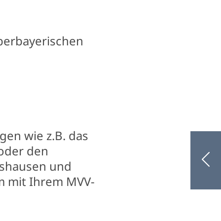
berbayerischen
en wie z.B. das
 oder den
tshausen und
m mit Ihrem MVV-