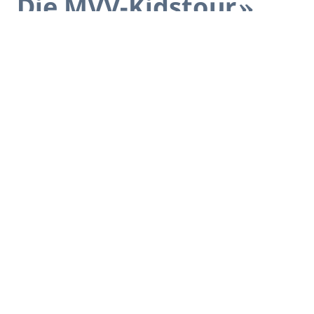
Die MVV-Kidstour
MVV-Biergartentour