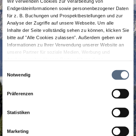
Wir verwenden Cookies zur Verarbeitung von
Endgeräteinformationen sowie personenbezogener Daten
für z. B. Buchungen und Prospektbestellungen und zur
Analyse der Zugriffe auf unsere Webseite.
Um alle
Inhalte der Seite vollständig sehen zu können, klicken Sie
bitte auf "Alle Cookies zulassen".
Außerdem geben wir
Informationen zu Ihrer Verwendung unserer Website an
unsere Partner für soziale Medien, Werbung und
Analysen weiter. Unsere Partner führen diese
Informationen möglicherweise mit weiteren Daten
Einwilligungsauswahl
zusammen, die Sie ihnen bereitgestellt haben oder die
Notwendig
sie im Rahmen Ihrer Nutzung der Dienste gesammelt
haben.
Präferenzen
Statistiken
Marketing