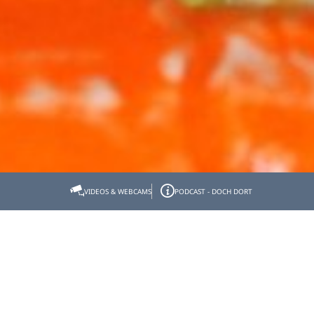
Startseite
Tölzer Land erleben
KräuterErlebnis
VIDEOS & WEBCAMS
PODCAST - DOCH DORT
Ihre Kräutergastgeber
Kräuterpartner-Wirte
Kräuterpartner-Wirte
Genießen Sie herzhafte & süße regionale Schmankerl
aus der Wildkräuterküche unserer Partnerwirte! Sie
finden die Kräuterpartner auch auf unserer