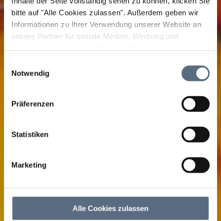
Inhalte der Seite vollständig sehen zu können, klicken Sie
bitte auf "Alle Cookies zulassen".
Außerdem geben wir
Informationen zu Ihrer Verwendung unserer Website an
unsere Partner für soziale Medien, Werbung und
Analysen weiter. Unsere Partner führen diese
Informationen möglicherweise mit weiteren Daten
Einwilligungsauswahl
zusammen, die Sie ihnen bereitgestellt haben oder die
Notwendig
sie im Rahmen Ihrer Nutzung der Dienste gesammelt
haben.
Präferenzen
Statistiken
Marketing
Alle Cookies zulassen