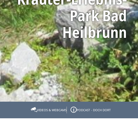
Park Bad
Heilbrunn
Startseite
Tölzer Land erleben
KräuterErlebnis
VIDEOS & WEBCAMS
PODCAST - DOCH DORT
Kräuterorte, -Parks und Gärten
Kräuter-Erlebnis-Park Bad Heilbrunn
Kräuter-Erlebnis-Park Bad