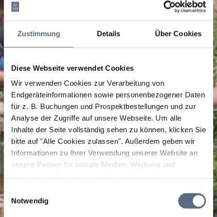
Zustimmung
Details
Über Cookies
Diese Webseite verwendet Cookies
Wir verwenden Cookies zur Verarbeitung von
Endgeräteinformationen sowie personenbezogener Daten
für z. B. Buchungen und Prospektbestellungen und zur
Analyse der Zugriffe auf unsere Webseite.
Um alle
Inhalte der Seite vollständig sehen zu können, klicken Sie
bitte auf "Alle Cookies zulassen".
Außerdem geben wir
Informationen zu Ihrer Verwendung unserer Website an
unsere Partner für soziale Medien, Werbung und
Analysen weiter. Unsere Partner führen diese
Informationen möglicherweise mit weiteren Daten
Einwilligungsauswahl
zusammen, die Sie ihnen bereitgestellt haben oder die
Notwendig
sie im Rahmen Ihrer Nutzung der Dienste gesammelt