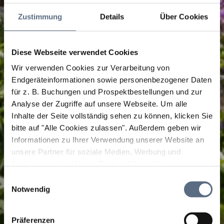
Zustimmung
Details
Über Cookies
Diese Webseite verwendet Cookies
Wir verwenden Cookies zur Verarbeitung von
Endgeräteinformationen sowie personenbezogener Daten
für z. B. Buchungen und Prospektbestellungen und zur
Analyse der Zugriffe auf unsere Webseite.
Um alle
Inhalte der Seite vollständig sehen zu können, klicken Sie
bitte auf "Alle Cookies zulassen".
Außerdem geben wir
Informationen zu Ihrer Verwendung unserer Website an
unsere Partner für soziale Medien, Werbung und
Analysen weiter. Unsere Partner führen diese
Informationen möglicherweise mit weiteren Daten
Einwilligungsauswahl
zusammen, die Sie ihnen bereitgestellt haben oder die
Notwendig
sie im Rahmen Ihrer Nutzung der Dienste gesammelt
haben.
Präferenzen