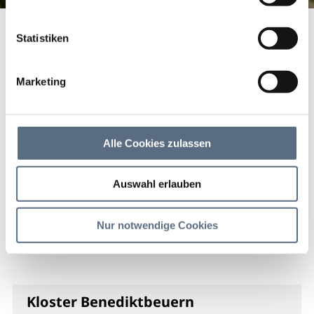
Startseite
Tölzer Land erleben
KräuterErlebnis
Statistiken
Kräuterorte, -Parks und Gärten
Kloster- und Kräutergärten Benediktbeuern
Kloster- und
Marketing
Kräutergärten
Benediktbeuern
Alle Cookies zulassen
Auswahl erlauben
Leben spüren, Natur erkunden und
Kultur genießen - im sympathischen
Nur notwendige Cookies
Klosterdorf!
Kloster Benediktbeuern