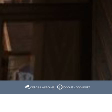
Startseite
Tölzer Land erleben
Kunst & Kultur
VIDEOS & WEBCAMS
PODCAST - DOCH DORT
Sehenswertes im Tölzer Land
Heimat- und Stadtmuseen
Heimat- und Stadtmuseen