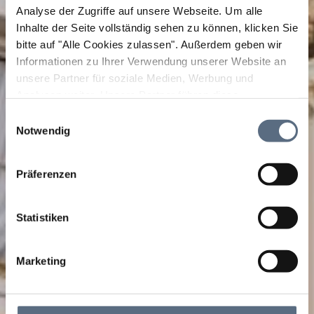
Analyse der Zugriffe auf unsere Webseite.
Um alle
Inhalte der Seite vollständig sehen zu können, klicken Sie
bitte auf "Alle Cookies zulassen".
Außerdem geben wir
Informationen zu Ihrer Verwendung unserer Website an
unsere Partner für soziale Medien, Werbung und
Analysen weiter. Unsere Partner führen diese
Informationen möglicherweise mit weiteren Daten
Einwilligungsauswahl
zusammen, die Sie ihnen bereitgestellt haben oder die
Notwendig
sie im Rahmen Ihrer Nutzung der Dienste gesammelt
haben.
Präferenzen
Statistiken
Marketing