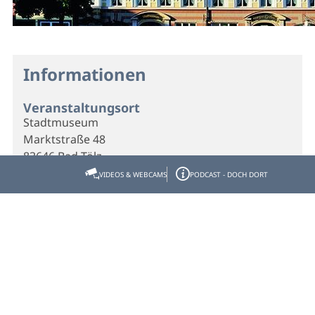
Informationen
Veranstaltungsort
Stadtmuseum
Marktstraße 48
83646 Bad Tölz
VIDEOS & WEBCAMS
PODCAST - DOCH DORT
Telefon
08041 7935156
Veranstalter
Stadtmuseum
Marktstraße 48
83646 Bad Tölz