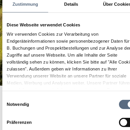
Zustimmung
Details
Über Cookie
Diese Webseite verwendet Cookies
Wir verwenden Cookies zur Verarbeitung von
Endgeräteinformationen sowie personenbezogener Daten für
B. Buchungen und Prospektbestellungen und zur Analyse de
Zugriffe auf unsere Webseite.
Um alle Inhalte der Seite
vollständig sehen zu können, klicken Sie bitte auf "Alle Cook
zulassen".
Außerdem geben wir Informationen zu Ihrer
Verwendung unserer Website an unsere Partner für soziale
Medien, Werbung und Analysen weiter. Unsere Partner führe
„… zu einem Abschrecken unnd augenscheinlichen
diese Informationen möglicherweise mit weiteren Daten
Startseite
Exempl…“ – Verbrechen und Strafe im Herzogtum
zusammen, die Sie ihnen bereitgestellt haben oder die sie im
„… zu einem Abschrecken unnd augenscheinlichen Exempl…“ –
Einwilligungsauswahl
Verbrechen und Strafe im Herzogtum Baiern
Baiern
Rahmen Ihrer Nutzung der Dienste gesammelt haben.
Notwendig
„… zu einem Abschrecken
Präferenzen
unnd augenscheinlichen