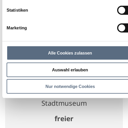
Exempl…“ – Verbrechen
Statistiken
und Strafe im Herzogtum
Baiern
Marketing
Vortrag/Lesung/Vorführung
Alle Cookies zulassen
23 Sep 2026
Auswahl erlauben
Mi 19:30 - 00:00 Uhr
Nur notwendige Cookies
Bad Tölz
Stadtmuseum
freier