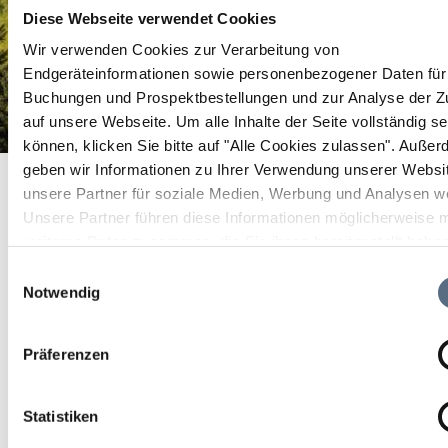
Diese Webseite verwendet Cookies
Wir verwenden Cookies zur Verarbeitung von
Endgeräteinformationen sowie personenbezogener Daten für 
Buchungen und Prospektbestellungen und zur Analyse der Zu
auf unsere Webseite.
Um alle Inhalte der Seite vollständig s
können, klicken Sie bitte auf "Alle Cookies zulassen".
Außer
Wirksame Kräuter früher und heute - Natursommer im
geben wir Informationen zu Ihrer Verwendung unserer Websi
Startseite
Loisachtal
unsere Partner für soziale Medien, Werbung und Analysen we
Wirksame Kräuter früher und heute - Natursommer im Loisachtal
Unsere Partner führen diese Informationen möglicherweise m
Wirksame Kräuter früher
weiteren Daten zusammen, die Sie ihnen bereitgestellt habe
die sie im Rahmen Ihrer Nutzung der Dienste gesammelt ha
und heute - Natursommer
Einwilligungsauswahl
Notwendig
im Loisachtal
Präferenzen
Führung/Besichtigung
Statistiken
Benediktbeuern