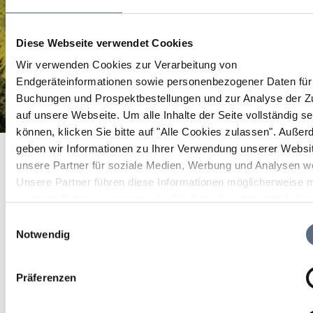
Diese Webseite verwendet Cookies
Wir verwenden Cookies zur Verarbeitung von
Endgeräteinformationen sowie personenbezogener Daten für 
Buchungen und Prospektbestellungen und zur Analyse der Zu
auf unsere Webseite.
Um alle Inhalte der Seite vollständig s
können, klicken Sie bitte auf "Alle Cookies zulassen".
Außer
Weinfest im Feuerwehrhaus Schlehdorf
Startseite
Weinfest im Feuerwehrhaus Schlehdorf
geben wir Informationen zu Ihrer Verwendung unserer Websi
unsere Partner für soziale Medien, Werbung und Analysen we
Weinfest im
Unsere Partner führen diese Informationen möglicherweise m
Feuerwehrhaus
weiteren Daten zusammen, die Sie ihnen bereitgestellt habe
die sie im Rahmen Ihrer Nutzung der Dienste gesammelt ha
Einwilligungsauswahl
Schlehdorf
Notwendig
Feste/Bälle/Tanz
Präferenzen
10 Okt 2026