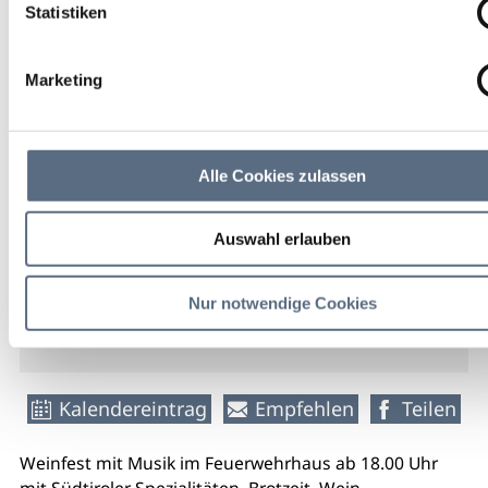
Statistiken
Sa 18:00 - 00:00 Uhr
Marketing
Schlehdorf
Feuerwehrhaus Schlehdorf
Alle Cookies zulassen
freier
Auswahl erlauben
Eintritt
Nur notwendige Cookies
weitere Veranstaltungsinfos
Kalendereintrag
Empfehlen
Teilen
Weinfest mit Musik im Feuerwehrhaus ab 18.00 Uhr
mit Südtiroler Spezialitäten, Brotzeit, Wein.