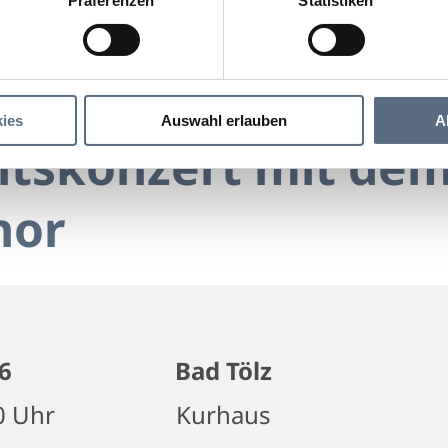
Präferenzen
Statistiken
Weihnachtskonzert mit dem Tölzer Knabenchor
onzert mit dem Tölzer Knabenchor
ies
Auswahl erlauben
A
tskonzert mit dem
hor
6
Bad Tölz
0 Uhr
Kurhaus