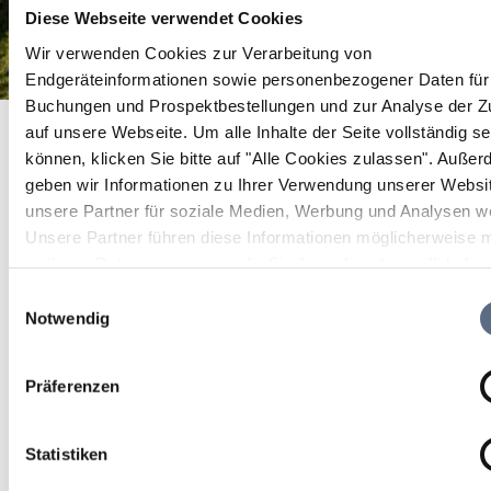
Diese Webseite verwendet Cookies
Wir verwenden Cookies zur Verarbeitung von
Endgeräteinformationen sowie personenbezogener Daten für 
Buchungen und Prospektbestellungen und zur Analyse der Zu
Vinyasa Flow - Salon de Shakti im Cohaus
Startseite
Vinyasa Flow - Salon de Shakti im Cohaus
auf unsere Webseite.
Um alle Inhalte der Seite vollständig s
können, klicken Sie bitte auf "Alle Cookies zulassen".
Außer
Vinyasa Flow - Salon de
geben wir Informationen zu Ihrer Verwendung unserer Websi
Shakti im Cohaus
unsere Partner für soziale Medien, Werbung und Analysen we
Unsere Partner führen diese Informationen möglicherweise m
weiteren Daten zusammen, die Sie ihnen bereitgestellt habe
Gesundheit/Wellness
die sie im Rahmen Ihrer Nutzung der Dienste gesammelt ha
Einwilligungsauswahl
Notwendig
14 Aug 2026
Fr 08:30 - 09:30 Uhr
Präferenzen
weitere Termine
Statistiken