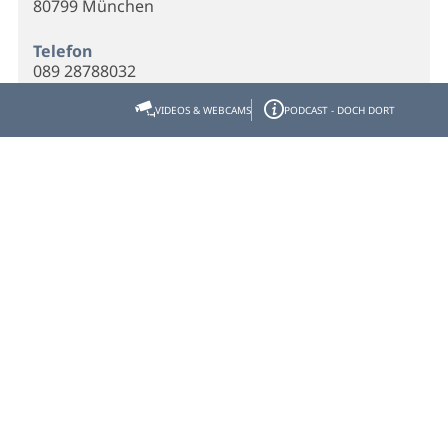
80799 München
Telefon
089 28788032
VIDEOS & WEBCAMS
PODCAST - DOCH DORT
Webseite
Homepage