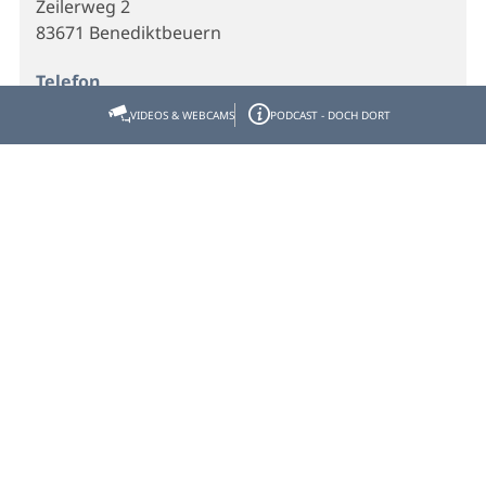
Zeilerweg 2
83671 Benediktbeuern
Telefon
08857-9407
VIDEOS & WEBCAMS
PODCAST - DOCH DORT
E-Mail
info@klosterwirt.de
Webseite
Homepage
Veranstalter
Klosterbräustüberl
Zeilerweg 2
83671 Benediktbeuern
Telefon
08857-9407