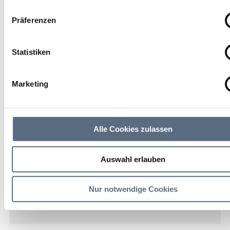
Mo 11:30 - 13:00 Uhr
Präferenzen
weitere Termine
Statistiken
Kochel am See
Marketing
Bahnhof Kochel am See,
gleisseitig, direkt neben der
Wartehalle
Alle Cookies zulassen
freier
Auswahl erlauben
Eintritt
Nur notwendige Cookies
weitere Veranstaltungsinfos