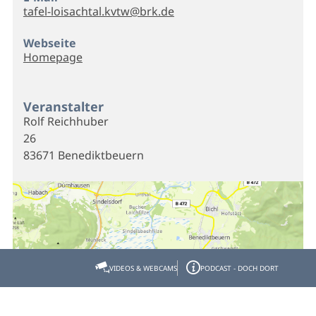
tafel-loisachtal.kvtw@brk.de
Webseite
Homepage
Veranstalter
Rolf Reichhuber
26
83671 Benediktbeuern
VIDEOS & WEBCAMS
PODCAST - DOCH DORT