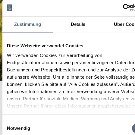
Zustimmung
Details
Über Coo
Diese Webseite verwendet Cookies
Wir verwenden Cookies zur Verarbeitung von
Endgeräteinformationen sowie personenbezogener Daten für 
Buchungen und Prospektbestellungen und zur Analyse der Zu
auf unsere Webseite.
Um alle Inhalte der Seite vollständig s
Tafel Loisachtal
können, klicken Sie bitte auf "Alle Cookies zulassen".
Außer
Startseite
Tafel Loisachtal
geben wir Informationen zu Ihrer Verwendung unserer Websi
Tafel Loisachtal
unsere Partner für soziale Medien, Werbung und Analysen we
Unsere Partner führen diese Informationen möglicherweise m
weiteren Daten zusammen, die Sie ihnen bereitgestellt habe
Sonstige
die sie im Rahmen Ihrer Nutzung der Dienste gesammelt ha
Einwilligungsauswahl
Notwendig
10 Aug 2026