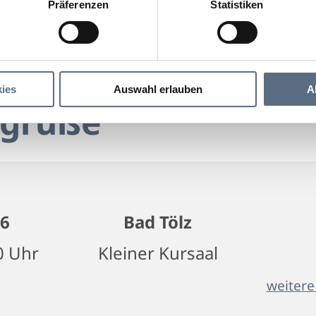
Präferenzen
Statistiken
"Sommergrüße"
üße"
ies
Auswahl erlauben
A
grüße"
26
Bad Tölz
0 Uhr
Kleiner Kursaal
weitere