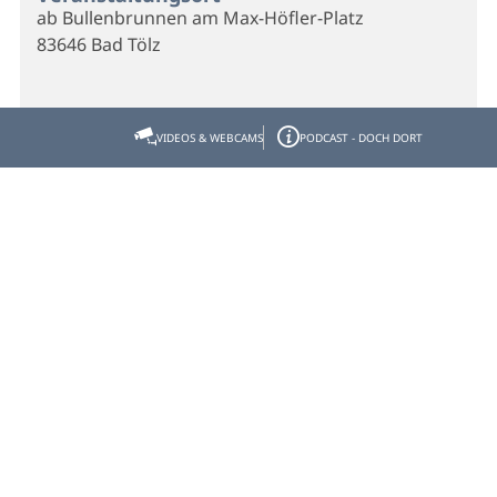
ab Bullenbrunnen am Max-Höfler-Platz
83646 Bad Tölz
Veranstalter
VIDEOS & WEBCAMS
PODCAST - DOCH DORT
ab Bullenbrunnen am Max-Höfler-Platz
83646 Bad Tölz