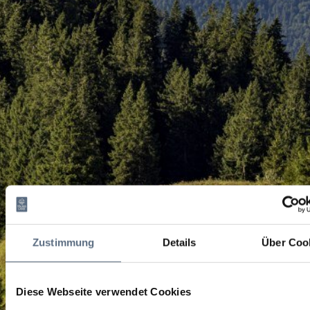
Zustimmung
Details
Über Coo
Diese Webseite verwendet Cookies