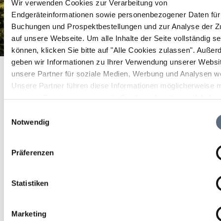
Wir verwenden Cookies zur Verarbeitung von
Endgeräteinformationen sowie personenbezogener Daten für 
Buchungen und Prospektbestellungen und zur Analyse der Zu
auf unsere Webseite.
Um alle Inhalte der Seite vollständig s
können, klicken Sie bitte auf "Alle Cookies zulassen".
Außer
Rennradrunde Team Fanatico
geben wir Informationen zu Ihrer Verwendung unserer Websi
Startseite
Rennradrunde Team Fanatico
unsere Partner für soziale Medien, Werbung und Analysen we
Rennradrunde Team
Unsere Partner führen diese Informationen möglicherweise m
weiteren Daten zusammen, die Sie ihnen bereitgestellt habe
Fanatico
die sie im Rahmen Ihrer Nutzung der Dienste gesammelt ha
Einwilligungsauswahl
Notwendig
Sport/Freizeit
Präferenzen
11 Aug 2026
Di 18:00 - 21:00 Uhr
Statistiken
Lenggries
Marketing