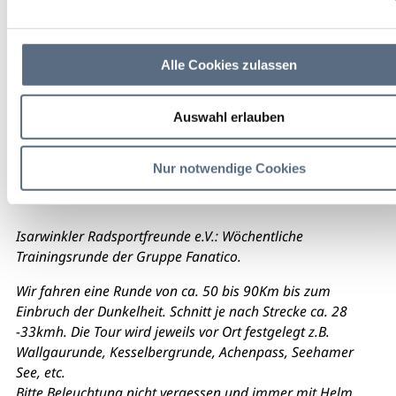
Bahnhof Lenggries
Alle Cookies zulassen
weitere Veranstaltungsinfos
Auswahl erlauben
Kalendereintrag
Empfehlen
Teilen
Nur notwendige Cookies
Abfahrt immer Dienstag um 18 h am Bahnhof Lenggries
Isarwinkler Radsportfreunde e.V.: Wöchentliche
Trainingsrunde der Gruppe Fanatico.
Wir fahren eine Runde von ca. 50 bis 90Km bis zum
Einbruch der Dunkelheit. Schnitt je nach Strecke ca. 28
-33kmh. Die Tour wird jeweils vor Ort festgelegt z.B.
Wallgaurunde, Kesselbergrunde, Achenpass, Seehamer
See, etc.
Bitte Beleuchtung nicht vergessen und immer mit Helm