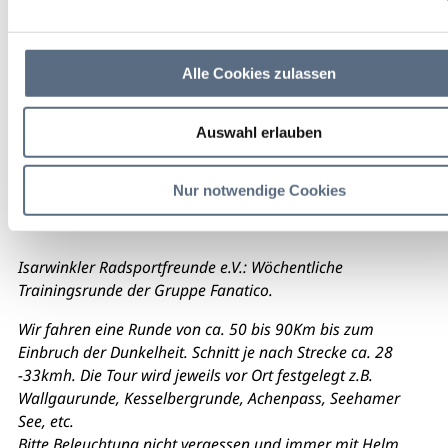
Bahnhof Lenggries
Alle Cookies zulassen
weitere Veranstaltungsinfos
Auswahl erlauben
Kalendereintrag
Empfehlen
Teilen
Nur notwendige Cookies
Abfahrt immer Dienstag um 18 h am Bahnhof Lenggries
Isarwinkler Radsportfreunde e.V.: Wöchentliche
Trainingsrunde der Gruppe Fanatico.
Wir fahren eine Runde von ca. 50 bis 90Km bis zum
Einbruch der Dunkelheit. Schnitt je nach Strecke ca. 28
-33kmh. Die Tour wird jeweils vor Ort festgelegt z.B.
Wallgaurunde, Kesselbergrunde, Achenpass, Seehamer
See, etc.
Bitte Beleuchtung nicht vergessen und immer mit Helm