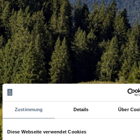
Zustimmung
Details
Über Coo
Diese Webseite verwendet Cookies