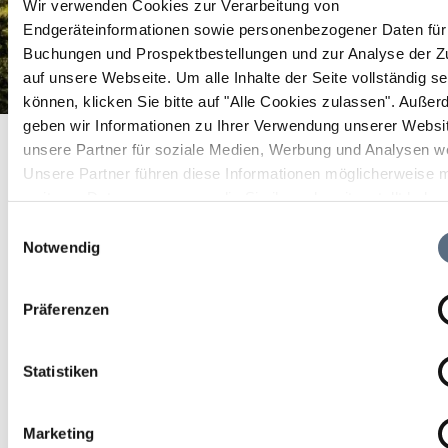
Wir verwenden Cookies zur Verarbeitung von
Endgeräteinformationen sowie personenbezogener Daten für 
Buchungen und Prospektbestellungen und zur Analyse der Zu
auf unsere Webseite.
Um alle Inhalte der Seite vollständig s
können, klicken Sie bitte auf "Alle Cookies zulassen".
Außer
Rennradrunde Team Fanatico
geben wir Informationen zu Ihrer Verwendung unserer Websi
Startseite
Rennradrunde Team Fanatico
unsere Partner für soziale Medien, Werbung und Analysen we
Rennradrunde Team
Unsere Partner führen diese Informationen möglicherweise m
weiteren Daten zusammen, die Sie ihnen bereitgestellt habe
Fanatico
die sie im Rahmen Ihrer Nutzung der Dienste gesammelt ha
Einwilligungsauswahl
Notwendig
Sport/Freizeit
Präferenzen
18 Aug 2026
Di 18:00 - 21:00 Uhr
Statistiken
Lenggries
Marketing