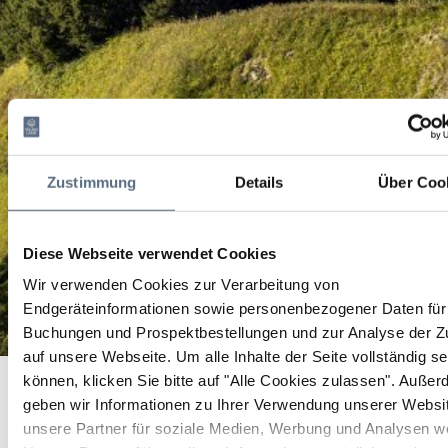
Zustimmung
Details
Über Coo
Diese Webseite verwendet Cookies
Wir verwenden Cookies zur Verarbeitung von
Endgeräteinformationen sowie personenbezogener Daten für 
Buchungen und Prospektbestellungen und zur Analyse der Zu
auf unsere Webseite.
Um alle Inhalte der Seite vollständig s
Rafting auf der Isar
Startseite
Rafting auf der Isar
können, klicken Sie bitte auf "Alle Cookies zulassen".
Außer
geben wir Informationen zu Ihrer Verwendung unserer Websi
Rafting auf der Isar
unsere Partner für soziale Medien, Werbung und Analysen we