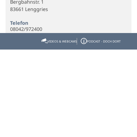
Bergbahnstr. 1
83661 Lenggries
Telefon
08042/972400
VIDEOS & WEBCAMS
PODCAST - DOCH DORT
E-Mail
info@montevia.de
Webseite
Homepage