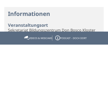
Informationen
Veranstaltungsort
Sekretariat Bildungszentrum Don Bosco Kloster
Don-Bosco-Str. 1
VIDEOS & WEBCAMS
PODCAST - DOCH DORT
83671 Benediktbeuern
Telefon
08857/88302
Webseite
Homepage
Veranstalter
Sekretariat Bildungszentrum Don Bosco Kloster
Don-Bosco-Str. 1
83671 Benediktbeuern