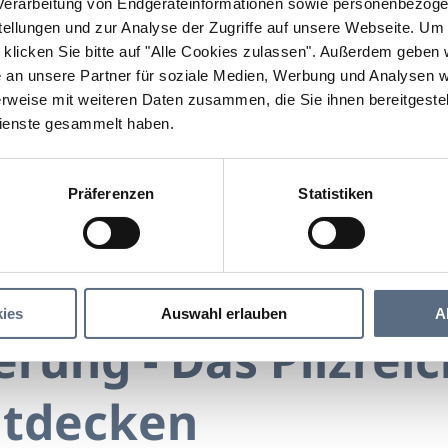
erarbeitung von Endgeräteinformationen sowie personenbezogen
llungen und zur Analyse der Zugriffe auf unsere Webseite.
Um a
klicken Sie bitte auf "Alle Cookies zulassen".
Außerdem geben wi
an unsere Partner für soziale Medien, Werbung und Analysen we
rweise mit weiteren Daten zusammen, die Sie ihnen bereitgestell
ienste gesammelt haben.
Präferenzen
Statistiken
Pilzwanderung - Das Pilzreich – FUNGI entdecken
ng - Das Pilzreich – FUNGI entdecken
ies
Auswahl erlauben
A
rung - Das Pilzreic
ntdecken