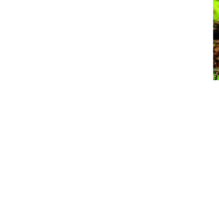
Informationen
Veranstaltungsort
VitalZentrum
Ludwigstr. 18a
83646 Bad Tölz
Veranstalter