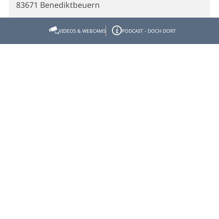
83671 Benediktbeuern
Telefon
VIDEOS & WEBCAMS
PODCAST - DOCH DORT
08857 6929498
Veranstalter
Kreisbildungswerk Bad Tölz-Wolfratshausen e.V.
Königsdorfer Str. 5
82547 Eurasburg
Telefon
08179 4239890