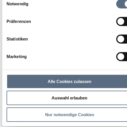
Rahmen Ihrer Nutzung der Dienste gesammelt haben.
Notwendig
Pfarrgottesdienst
Präferenzen
Religion
Statistiken
09 Aug 2026
So 10:00 - 00:00 Uhr
Marketing
weitere Termine
Alle Cookies zulassen
Bad Tölz
Stadtpfarrkirche
Auswahl erlauben
weitere Veranstaltungsinfos
Nur notwendige Cookies