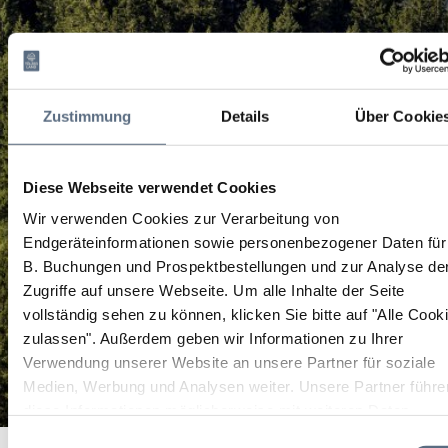
Zustimmung
Details
Über Cookie
Diese Webseite verwendet Cookies
Wir verwenden Cookies zur Verarbeitung von
Endgeräteinformationen sowie personenbezogener Daten für
B. Buchungen und Prospektbestellungen und zur Analyse de
Zugriffe auf unsere Webseite.
Um alle Inhalte der Seite
vollständig sehen zu können, klicken Sie bitte auf "Alle Cook
zulassen".
Außerdem geben wir Informationen zu Ihrer
Verwendung unserer Website an unsere Partner für soziale
Medien, Werbung und Analysen weiter. Unsere Partner führe
diese Informationen möglicherweise mit weiteren Daten
zusammen, die Sie ihnen bereitgestellt haben oder die sie im
Pfarrgottesdienst
Einwilligungsauswahl
Startseite
Pfarrgottesdienst