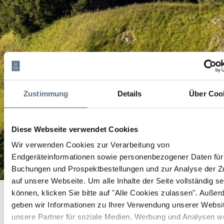
Zustimmung
Details
Über Coo
Diese Webseite verwendet Cookies
Wir verwenden Cookies zur Verarbeitung von
Endgeräteinformationen sowie personenbezogener Daten für 
Buchungen und Prospektbestellungen und zur Analyse der Zu
auf unsere Webseite.
Um alle Inhalte der Seite vollständig s
Offene Holz-, Metall-, Textil-, Keramik-, Elektronik- und
Startseite
können, klicken Sie bitte auf "Alle Cookies zulassen".
Außer
Digitalwerkstatt bei Nagel und Faden
Offene Holz-, Metall-, Textil-, Keramik-, Elektronik- und
geben wir Informationen zu Ihrer Verwendung unserer Websi
Digitalwerkstatt bei Nagel und Faden
unsere Partner für soziale Medien, Werbung und Analysen we