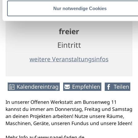
Offene Werkstatt Nagel und
Nur notwendige Cookies
Faden
freier
Eintritt
weitere Veranstaltungsinfos
Kalendereintrag
Empfehlen
Teilen
In unserer Offenen Werkstatt am Bunsenweg 11
kannst du immer am Donnerstag, Freitag und Samstag
an deinen Projekten arbeiten! Nutze unsere Räume,
Maschinen, Geräte, unseren Fundus und unsere Ideen!
Mehr Info auf www.nagel-faden.de