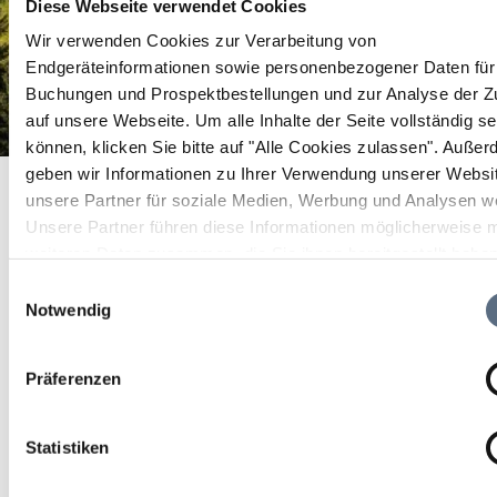
Diese Webseite verwendet Cookies
Wir verwenden Cookies zur Verarbeitung von
Endgeräteinformationen sowie personenbezogener Daten für 
Buchungen und Prospektbestellungen und zur Analyse der Zu
auf unsere Webseite.
Um alle Inhalte der Seite vollständig s
können, klicken Sie bitte auf "Alle Cookies zulassen".
Außer
Natursommer Loisachtal- Kräuterbuschn binden
geben wir Informationen zu Ihrer Verwendung unserer Websi
Startseite
Natursommer Loisachtal- Kräuterbuschn binden
unsere Partner für soziale Medien, Werbung und Analysen we
Natursommer Loisachtal-
Unsere Partner führen diese Informationen möglicherweise m
weiteren Daten zusammen, die Sie ihnen bereitgestellt habe
Kräuterbuschn binden
die sie im Rahmen Ihrer Nutzung der Dienste gesammelt ha
Einwilligungsauswahl
Notwendig
Brauchtum/Kultur
Präferenzen
13 Aug 2026
Do 09:30 - 11:30 Uhr
Statistiken