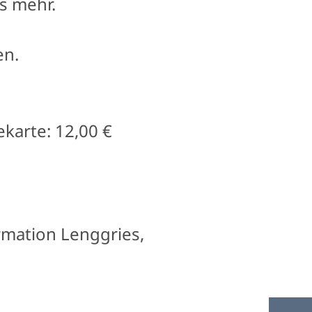
s mehr.
en.
karte: 12,00 €
rmation Lenggries,