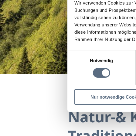
Wir verwenden Cookies zur V
Buchungen und Prospektbeste
vollständig sehen zu können, 
Verwendung unserer Website 
diese Informationen mögliche
Rahmen Ihrer Nutzung der D
Einwilligungsauswahl
Notwendig
Natur-& Kräuter-er
Startseite
Natur-& Kräuter-erlebe
Nur notwendige Cook
Natur-& 
Tradition