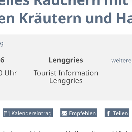
en Kräutern und H
ng
26
Lenggries
weitere
30 Uhr
Tourist Information
Lenggries
Kalendereintrag
Empfehlen
Teilen