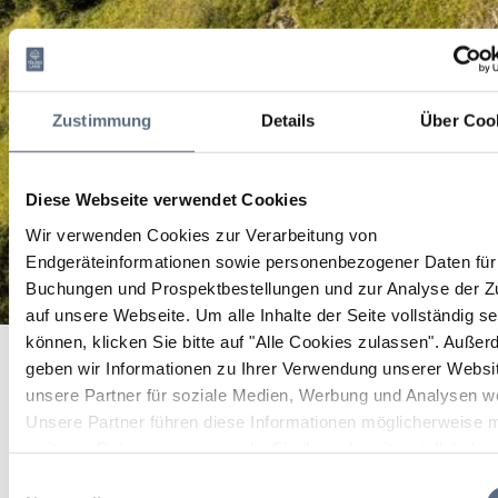
Zustimmung
Details
Über Coo
Diese Webseite verwendet Cookies
Wir verwenden Cookies zur Verarbeitung von
Endgeräteinformationen sowie personenbezogener Daten für 
Buchungen und Prospektbestellungen und zur Analyse der Zu
auf unsere Webseite.
Um alle Inhalte der Seite vollständig s
Natur-& Kräuter-erleben-Führung: Immunstärkung im
können, klicken Sie bitte auf "Alle Cookies zulassen".
Außer
Startseite
Herbst mit Waldbaden und heilsamen Kräutern
geben wir Informationen zu Ihrer Verwendung unserer Websi
Natur-& Kräuter-erleben-Führung: Immunstärkung im Herbst mit
Waldbaden und heilsamen Kräutern
unsere Partner für soziale Medien, Werbung und Analysen we
Unsere Partner führen diese Informationen möglicherweise m
Natur-& Kräuter-erleben-
weiteren Daten zusammen, die Sie ihnen bereitgestellt habe
Führung: Immunstärkung
die sie im Rahmen Ihrer Nutzung der Dienste gesammelt ha
Einwilligungsauswahl