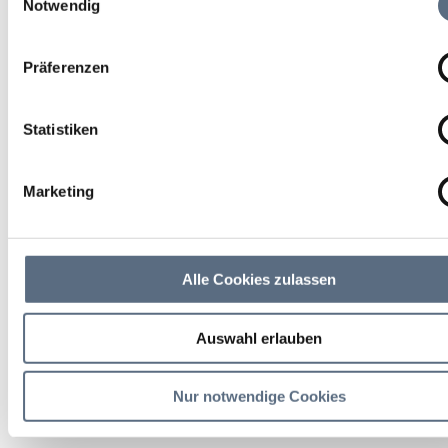
Notwendig
im Herbst mit Waldbaden
und heilsamen Kräutern
Präferenzen
Führung/Besichtigung
Statistiken
16 Okt 2026
Marketing
Fr 09:30 - 11:30 Uhr
Lenggries
Alle Cookies zulassen
Tourist Information Lenggries
Auswahl erlauben
weitere Veranstaltungsinfos
Nur notwendige Cookies