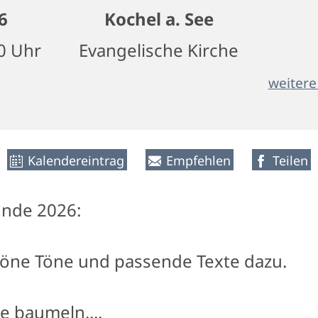
6
Kochel a. See
00 Uhr
Evangelische Kirche
weitere
Kalendereintrag
Empfehlen
Teilen
unde 2026:
höne Töne und passende Texte dazu.
e baumeln....