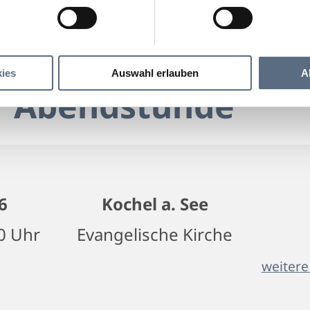
Musik zur Abendstunde
Abendstunde
ies
Auswahl erlauben
A
r Abendstunde
6
Kochel a. See
00 Uhr
Evangelische Kirche
weitere