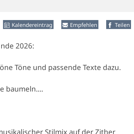
Kalendereintrag
Empfehlen
Teilen
unde 2026:
höne Töne und passende Texte dazu.
e baumeln....
usikalischer Stilmix auf der Zither