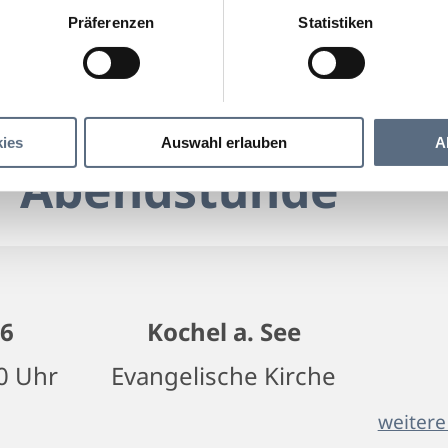
Präferenzen
Statistiken
Musik zur Abendstunde
Abendstunde
ies
Auswahl erlauben
A
r Abendstunde
26
Kochel a. See
00 Uhr
Evangelische Kirche
weitere