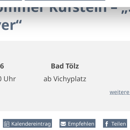
ommer Kufstein – 
ver“
26
Bad Tölz
0 Uhr
ab Vichyplatz
weitere
Kalendereintrag
Empfehlen
Teilen