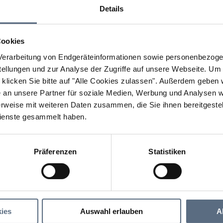
Details
Cookies
erarbeitung von Endgeräteinformationen sowie personenbezogen
llungen und zur Analyse der Zugriffe auf unsere Webseite.
Um a
klicken Sie bitte auf "Alle Cookies zulassen".
Außerdem geben wi
an unsere Partner für soziale Medien, Werbung und Analysen we
rweise mit weiteren Daten zusammen, die Sie ihnen bereitgestell
ienste gesammelt haben.
Präferenzen
Statistiken
Musicalsommer Kufstein – „Saturday Night Fever“
er Kufstein – „Saturday Night Fever“
ies
Auswahl erlauben
A