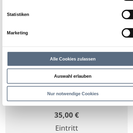
Frauendreißiger -
Statistiken
Wanderung"
Marketing
Führung/Besichtigung
29 Aug 2026
Alle Cookies zulassen
Sa 09:00 - 12:30 Uhr
Auswahl erlauben
Bad Tölz
Nur notwendige Cookies
VitalZentrum
35,00 €
Eintritt