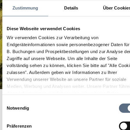
Zustimmung
Details
Über Cookie
Diese Webseite verwendet Cookies
Wir verwenden Cookies zur Verarbeitung von
Endgeräteinformationen sowie personenbezogener Daten für
B. Buchungen und Prospektbestellungen und zur Analyse de
Zugriffe auf unsere Webseite.
Um alle Inhalte der Seite
vollständig sehen zu können, klicken Sie bitte auf "Alle Cook
zulassen".
Außerdem geben wir Informationen zu Ihrer
Verwendung unserer Website an unsere Partner für soziale
Medien, Werbung und Analysen weiter. Unsere Partner führe
"Mit Kräuterkraft auf die Hütte - Eine Frauendreißiger -
diese Informationen möglicherweise mit weiteren Daten
Startseite
Wanderung"
zusammen, die Sie ihnen bereitgestellt haben oder die sie im
"Mit Kräuterkraft auf die Hütte - Eine Frauendreißiger -
Einwilligungsauswahl
Wanderung"
Rahmen Ihrer Nutzung der Dienste gesammelt haben.
Notwendig
"Mit Kräuterkraft auf die
Präferenzen
Hütte - Eine