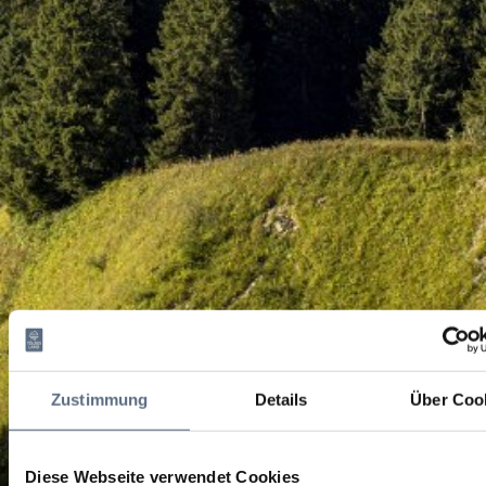
Zustimmung
Details
Über Coo
Diese Webseite verwendet Cookies