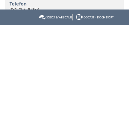
Telefon
08171 / 29254
VIDEOS & WEBCAMS
PODCAST - DOCH DORT
Veranstalter
Stadt Wolfratshausen -
Veranstaltungsmanagement
Marienplatz 1
82515 Wolfratshausen
Telefon
08171-214-410