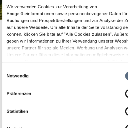
Wir verwenden Cookies zur Verarbeitung von
Endgeräteinformationen sowie personenbezogener Daten für 
Buchungen und Prospektbestellungen und zur Analyse der Zu
Max Osvald & Band Loisachjazz
Startseite
Max Osvald & Band Loisachjazz
auf unsere Webseite.
Um alle Inhalte der Seite vollständig s
können, klicken Sie bitte auf "Alle Cookies zulassen".
Außer
Max Osvald & Band
geben wir Informationen zu Ihrer Verwendung unserer Websi
Loisachjazz
unsere Partner für soziale Medien, Werbung und Analysen we
Unsere Partner führen diese Informationen möglicherweise m
weiteren Daten zusammen, die Sie ihnen bereitgestellt habe
Konzert
die sie im Rahmen Ihrer Nutzung der Dienste gesammelt ha
Einwilligungsauswahl
Notwendig
16 Apr 2027
Fr 19:30 - 22:00 Uhr
Präferenzen
Wolfratshausen
Statistiken
Saal der Musikschule