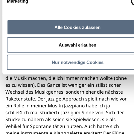
Marketing
weitere Veranstaltungsinfos
Alle Cookies zulassen
Kalendereintrag
Empfehlen
Teilen
Auswahl erlauben
Text Osvald-Grizelj-Boskovic-Kurilla
Nur notwendige Cookies
Nachdem ich mich von verschiedenen Dogmen befreit
habe (Stichwort Jazzpurismus) kann ich jetzt endlich
die Musik machen, die ich immer machen wollte (ohne
es zu wissen). Das Ganze ist weniger ein stilistischer
Wechsel des Musikgenres, sondern eher die nächste
Raketenstufe. Der jazzige Approach spielt nach wie vor
ein Rolle in meiner Musik (Jazzpiano habe ich ja
schließlich mal studiert). Jazzig im Sinne von: Sich der
Stücke zu nähern als seien sie Spielwiesen, sie als
Vehikel für Spontaneität zu nutzen. Auch hatte sich
meine instrumentale Klangpalette erwitert: Der Flügel