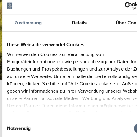
Zustimmung
Details
Über Coo
Diese Webseite verwendet Cookies
Wir verwenden Cookies zur Verarbeitung von
Endgeräteinformationen sowie personenbezogener Daten für 
Buchungen und Prospektbestellungen und zur Analyse der Zu
auf unsere Webseite.
Um alle Inhalte der Seite vollständig s
"Matcha-Seminar"
können, klicken Sie bitte auf "Alle Cookies zulassen".
Außer
Startseite
"Matcha-Seminar"
geben wir Informationen zu Ihrer Verwendung unserer Websi
"Matcha-Seminar"
unsere Partner für soziale Medien, Werbung und Analysen we
Unsere Partner führen diese Informationen möglicherweise m
weiteren Daten zusammen, die Sie ihnen bereitgestellt habe
Kurs/Seminar/Hobby
die sie im Rahmen Ihrer Nutzung der Dienste gesammelt ha
Einwilligungsauswahl
Notwendig
05 Sep 2026