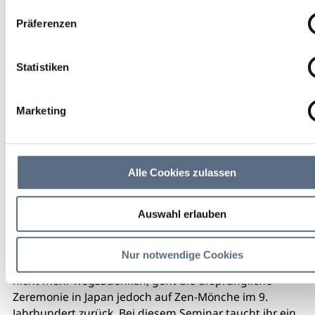
Sa 14:30 - 16:00 Uhr
Präferenzen
Lenggries
Statistiken
Kräuterhexe
Marketing
weitere Veranstaltungsinfos
Alle Cookies zulassen
Kalendereintrag
Empfehlen
Teilen
Auswahl erlauben
Das Thema „Matcha“ ist zurzeit so aktuell wie nie – ob
als Matcha Latte, Kuchen oder in der herzhaften
Nur notwendige Cookies
Küche. Als „Trend“ gehypt und in den sozialen Medien
nicht mehr wegzudenken, geht die ursprüngliche
Zeremonie in Japan jedoch auf Zen‑Mönche im 9.
Jahrhundert zurück. Bei diesem Seminar taucht ihr ein