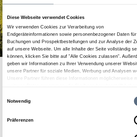
Diese Webseite verwendet Cookies
Wir verwenden Cookies zur Verarbeitung von
Endgeräteinformationen sowie personenbezogener Daten für 
Buchungen und Prospektbestellungen und zur Analyse der Zu
auf unsere Webseite.
Um alle Inhalte der Seite vollständig s
können, klicken Sie bitte auf "Alle Cookies zulassen".
Außer
Martin Kälberer, SOLO InSightOut Musikalisches Bad
Startseite
geben wir Informationen zu Ihrer Verwendung unserer Websi
Heilbrunn
Martin Kälberer, SOLO InSightOut Musikalisches Bad Heilbrunn
unsere Partner für soziale Medien, Werbung und Analysen we
Unsere Partner führen diese Informationen möglicherweise m
Martin Kälberer, SOLO
weiteren Daten zusammen, die Sie ihnen bereitgestellt habe
InSightOut Musikalisches
die sie im Rahmen Ihrer Nutzung der Dienste gesammelt ha
Einwilligungsauswahl
Notwendig
Bad Heilbrunn
Präferenzen
Konzert