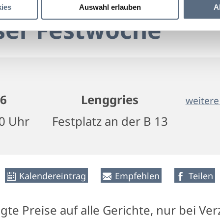
ies
Auswahl erlauben
A
ser Festwoche
26
Lenggries
weitere
00 Uhr
Festplatz an der B 13
Kalendereintrag
Empfehlen
Teilen
te Preise auf alle Gerichte, nur bei Ver