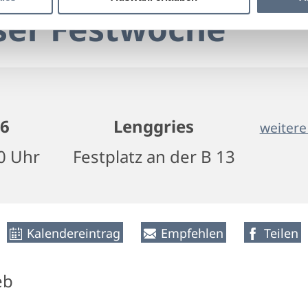
ser Festwoche
26
Lenggries
weitere
00 Uhr
Festplatz an der B 13
Kalendereintrag
Empfehlen
Teilen
eb