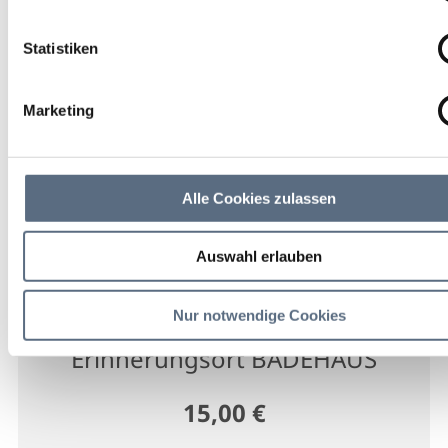
Literaturwissenschaftlern
Statistiken
Dr. Hiltrud und Prof. Dr.
Günter Häntzs
Marketing
Ausstellung
Alle Cookies zulassen
19 Sep 2026
Sa 18:00 - 20:00 Uhr
Auswahl erlauben
Wolfratshausen
Nur notwendige Cookies
Erinnerungsort BADEHAUS
15,00 €