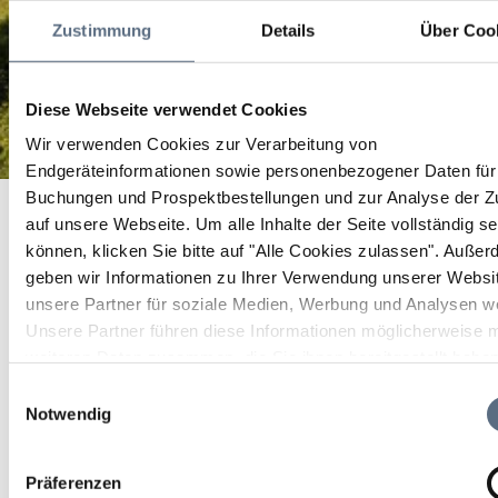
Zustimmung
Details
Über Coo
Diese Webseite verwendet Cookies
Wir verwenden Cookies zur Verarbeitung von
Endgeräteinformationen sowie personenbezogener Daten für 
Kriegskinder - Vernissage mit Heike von Schlebrügge
Buchungen und Prospektbestellungen und zur Analyse der Zu
Startseite
und Zeitzeugengespräch mit den
auf unsere Webseite.
Um alle Inhalte der Seite vollständig s
Kriegskinder - Vernissage mit Heike von Schlebrügge und
Zeitzeugengespräch mit den Literaturwissenschaftlern Dr. Hiltrud
Literaturwissenschaftlern Dr. Hiltrud und Prof. Dr.
können, klicken Sie bitte auf "Alle Cookies zulassen".
Außer
und Prof. Dr. Günter Häntzs
Günter Häntzs
geben wir Informationen zu Ihrer Verwendung unserer Websi
Kriegskinder - Vernissage
unsere Partner für soziale Medien, Werbung und Analysen we
Unsere Partner führen diese Informationen möglicherweise m
mit Heike von
weiteren Daten zusammen, die Sie ihnen bereitgestellt habe
Schlebrügge und
die sie im Rahmen Ihrer Nutzung der Dienste gesammelt ha
Einwilligungsauswahl
Notwendig
Zeitzeugengespräch mit
den
Präferenzen