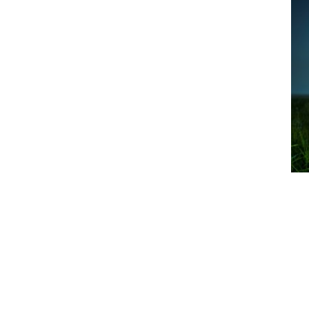
Informationen
Veranstaltungsort
Tourist Information Walch
Ringstr. 1
82432 Walchensee