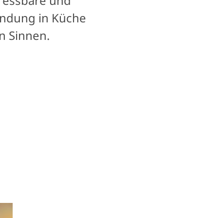
 essbare und
endung in Küche
n Sinnen.