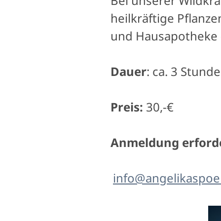
Bei unserer Wildkr
heilkräftige Pflan
und Hausapotheke –
Dauer
: ca. 3 Stund
Preis:
30,-€
Anmeldung erforde
info@angelikaspoe