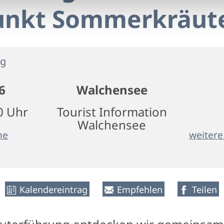
unkt Sommerkräut
ng
6
Walchensee
0 Uhr
Tourist Information
Walchensee
ne
weitere
Kalendereintrag
Empfehlen
Teilen